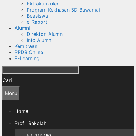
Ektrakurikuler
Program Kekhasan SD Bawamai
Beasiswa
e-Raport
Alumni
Direktori Alumni
Info Alumni
Kemitraan
PPDB Online
E-Learning
Cari
Menu
Home
Profil Sekolah
Visi dan Misi