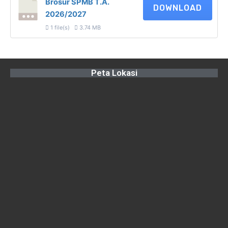
Brosur SPMB T.A.
DOWNLOAD
2026/2027
1 file(s)
3.74 MB
Peta Lokasi