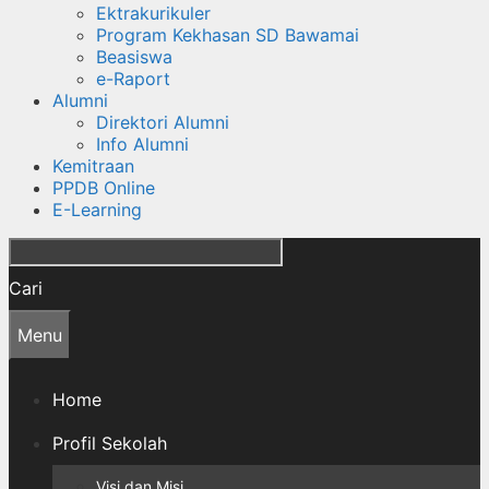
Ektrakurikuler
Program Kekhasan SD Bawamai
Beasiswa
e-Raport
Alumni
Direktori Alumni
Info Alumni
Kemitraan
PPDB Online
E-Learning
Cari
Menu
Home
Profil Sekolah
Visi dan Misi