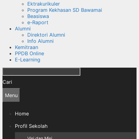
Ektrakurikuler
Program Kekhasan SD Bawamai
Beasiswa
e-Raport
Alumni
Direktori Alumni
Info Alumni
Kemitraan
PPDB Online
E-Learning
Cari
Menu
Home
Profil Sekolah
Visi dan Misi