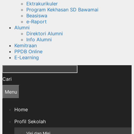
Ektrakurikuler
Program Kekhasan SD Bawamai
Beasiswa
e-Raport
Alumni
Direktori Alumni
Info Alumni
Kemitraan
PPDB Online
E-Learning
Cari
Menu
Home
Profil Sekolah
Visi dan Misi