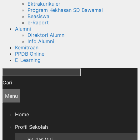
Ektrakurikuler
Program Kekhasan SD Bawamai
Beasiswa
e-Raport
Alumni
Direktori Alumni
Info Alumni
Kemitraan
PPDB Online
E-Learning
Cari
Menu
Home
Profil Sekolah
Visi dan Misi