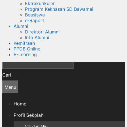
Ektrakurikuler
Program Kekhasan SD Bawamai
Beasiswa
e-Raport
Alumni
Direktori Alumni
Info Alumni
Kemitraan
PPDB Online
E-Learning
Cari
Menu
Home
Profil Sekolah
Visi dan Misi