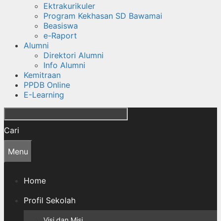
Ektrakurikuler
Program Kekhasan SD Bawamai
Beasiswa
e-Raport
Alumni
Direktori Alumni
Info Alumni
Kemitraan
PPDB Online
E-Learning
Cari
Menu
Home
Profil Sekolah
Visi dan Misi