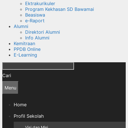
Ektrakurikuler
Program Kekhasan SD Bawamai
Beasiswa
e-Raport
Alumni
Direktori Alumni
Info Alumni
Kemitraan
PPDB Online
E-Learning
Cari
Menu
Home
Profil Sekolah
Visi dan Misi