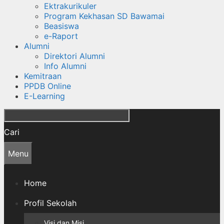
Ektrakurikuler
Program Kekhasan SD Bawamai
Beasiswa
e-Raport
Alumni
Direktori Alumni
Info Alumni
Kemitraan
PPDB Online
E-Learning
Cari
Menu
Home
Profil Sekolah
Visi dan Misi