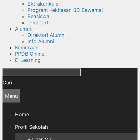
Ektrakurikuler
Program Kekhasan SD Bawamai
Beasiswa
e-Raport
Alumni
Direktori Alumni
Info Alumni
Kemitraan
PPDB Online
E-Learning
Cari
Menu
Home
Profil Sekolah
Visi dan Misi