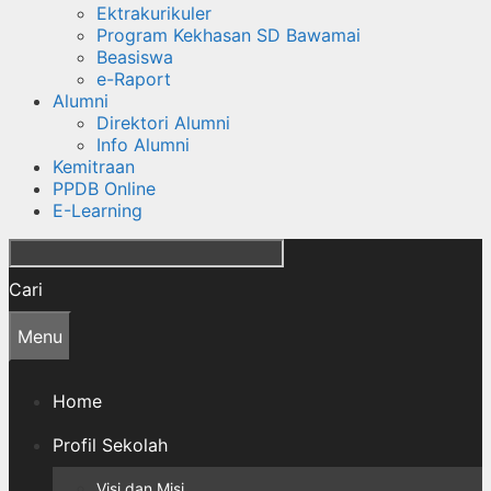
Ektrakurikuler
Program Kekhasan SD Bawamai
Beasiswa
e-Raport
Alumni
Direktori Alumni
Info Alumni
Kemitraan
PPDB Online
E-Learning
Cari
Menu
Home
Profil Sekolah
Visi dan Misi