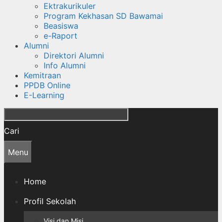
Ektrakurikuler
Program Kekhasan SD Bawamai
Beasiswa
e-Raport
Alumni
Direktori Alumni
Info Alumni
Kemitraan
PPDB Online
E-Learning
Cari
Menu
Home
Profil Sekolah
Visi dan Misi