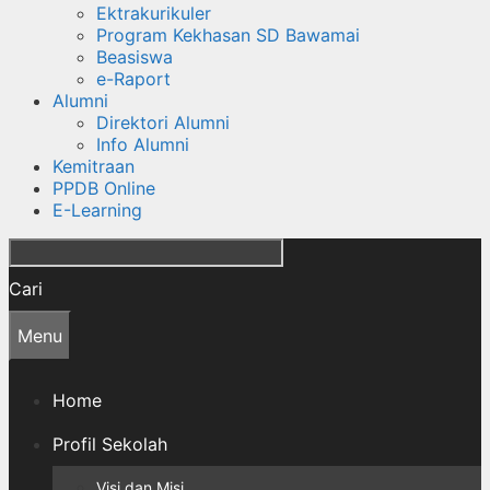
Ektrakurikuler
Program Kekhasan SD Bawamai
Beasiswa
e-Raport
Alumni
Direktori Alumni
Info Alumni
Kemitraan
PPDB Online
E-Learning
Cari
Menu
Home
Profil Sekolah
Visi dan Misi