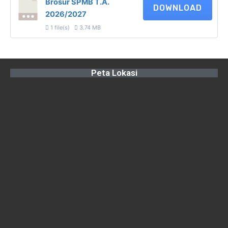
Brosur SPMB T.A.
DOWNLOAD
2026/2027
1 file(s)
3.74 MB
Peta Lokasi