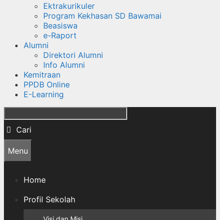
Ektrakurikuler
Program Kekhasan SD Bawamai
Beasiswa
e-Raport
Alumni
Direktori Alumni
Info Alumni
Kemitraan
PPDB Online
E-Learning
Cari
Menu
Home
Profil Sekolah
Visi dan Misi