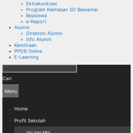
Ektrakurikuler
Program Kekhasan SD Bawamai
Beasiswa
e-Raport
Alumni
Direktori Alumni
Info Alumni
Kemitraan
PPDB Online
E-Learning
Cari
Menu
Home
Profil Sekolah
Visi dan Misi