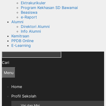
Ektrakurikuler
Program Kekhasan SD Bawamai
Beasiswa
e-Raport
Alumni
Direktori Alumni
Info Alumni
Kemitraan
PPDB Online
E-Learning
Cari
Menu
Home
Profil Sekolah
Visi dan Misi