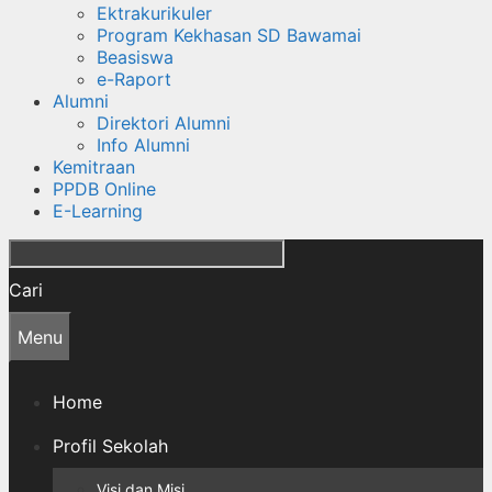
Ektrakurikuler
Program Kekhasan SD Bawamai
Beasiswa
e-Raport
Alumni
Direktori Alumni
Info Alumni
Kemitraan
PPDB Online
E-Learning
Cari
Menu
Home
Profil Sekolah
Visi dan Misi