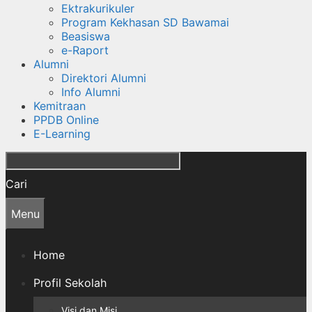
Ektrakurikuler
Program Kekhasan SD Bawamai
Beasiswa
e-Raport
Alumni
Direktori Alumni
Info Alumni
Kemitraan
PPDB Online
E-Learning
Cari
Menu
Home
Profil Sekolah
Visi dan Misi