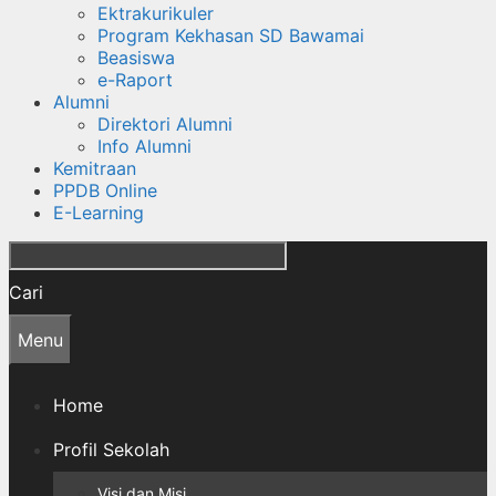
Ektrakurikuler
Program Kekhasan SD Bawamai
Beasiswa
e-Raport
Alumni
Direktori Alumni
Info Alumni
Kemitraan
PPDB Online
E-Learning
Cari
Menu
Home
Profil Sekolah
Visi dan Misi