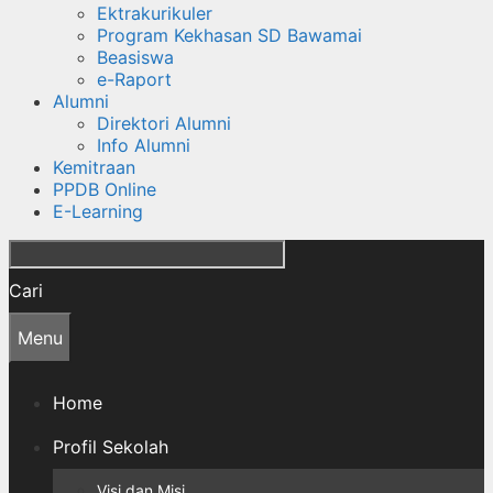
Ektrakurikuler
Program Kekhasan SD Bawamai
Beasiswa
e-Raport
Alumni
Direktori Alumni
Info Alumni
Kemitraan
PPDB Online
E-Learning
Cari
Menu
Home
Profil Sekolah
Visi dan Misi