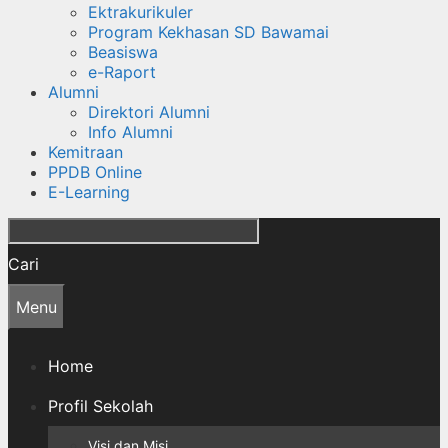
Ektrakurikuler
Program Kekhasan SD Bawamai
Beasiswa
e-Raport
Alumni
Direktori Alumni
Info Alumni
Kemitraan
PPDB Online
E-Learning
Cari
Menu
Home
Profil Sekolah
Visi dan Misi