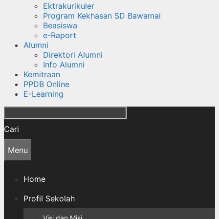
Ektrakurikuler
Program Kekhasan SD Bawamai
Beasiswa
e-Raport
Alumni
Direktori Alumni
Info Alumni
Kemitraan
PPDB Online
E-Learning
Cari
Menu
Home
Profil Sekolah
Visi dan Misi