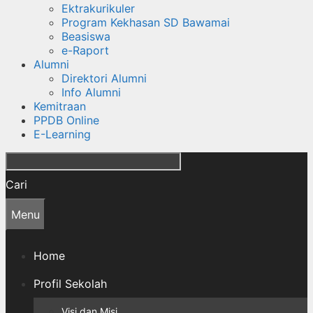
Ektrakurikuler
Program Kekhasan SD Bawamai
Beasiswa
e-Raport
Alumni
Direktori Alumni
Info Alumni
Kemitraan
PPDB Online
E-Learning
Cari
Menu
Home
Profil Sekolah
Visi dan Misi