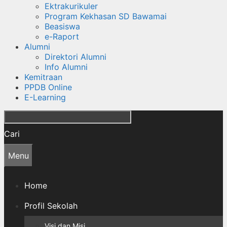
Ektrakurikuler
Program Kekhasan SD Bawamai
Beasiswa
e-Raport
Alumni
Direktori Alumni
Info Alumni
Kemitraan
PPDB Online
E-Learning
Cari
Menu
Home
Profil Sekolah
Visi dan Misi