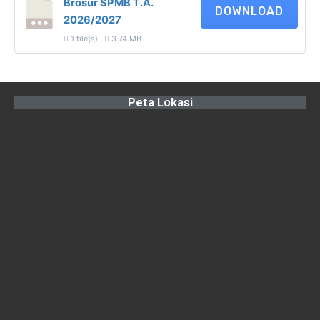
Brosur SPMB T.A.
DOWNLOAD
2026/2027
1 file(s)
3.74 MB
Peta Lokasi