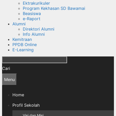
Ektrakurikuler
Program Kekhasan SD Bawamai
Beasiswa
e-Raport
Alumni
Direktori Alumni
Info Alumni
Kemitraan
PPDB Online
E-Learning
Cari
Menu
Home
Profil Sekolah
Visi dan Misi