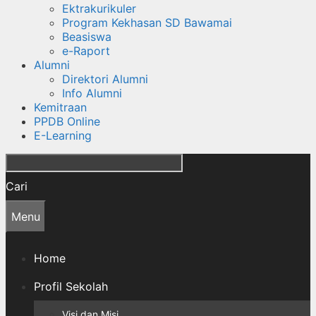
Ektrakurikuler
Program Kekhasan SD Bawamai
Beasiswa
e-Raport
Alumni
Direktori Alumni
Info Alumni
Kemitraan
PPDB Online
E-Learning
Cari
Menu
Home
Profil Sekolah
Visi dan Misi