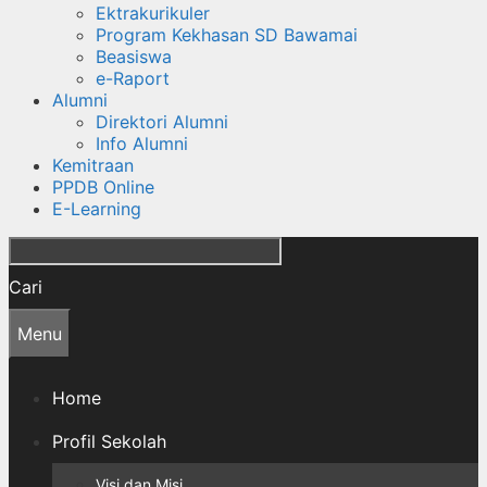
Ektrakurikuler
Program Kekhasan SD Bawamai
Beasiswa
e-Raport
Alumni
Direktori Alumni
Info Alumni
Kemitraan
PPDB Online
E-Learning
Cari
Menu
Home
Profil Sekolah
Visi dan Misi