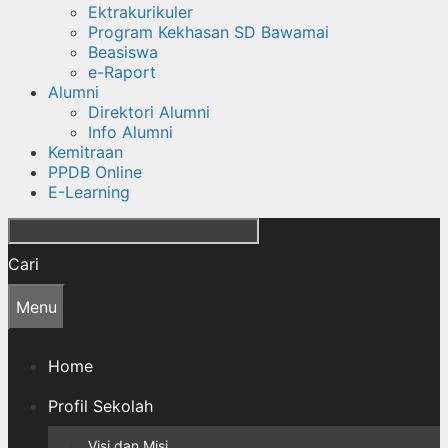
Ektrakurikuler
Program Kekhasan SD Bawamai
Beasiswa
e-Raport
Alumni
Direktori Alumni
Info Alumni
Kemitraan
PPDB Online
E-Learning
Cari
Menu
Home
Profil Sekolah
Visi dan Misi