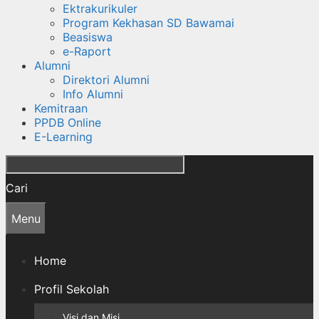
Ektrakurikuler
Program Kekhasan SD Bawamai
Beasiswa
e-Raport
Alumni
Direktori Alumni
Info Alumni
Kemitraan
PPDB Online
E-Learning
Cari
Menu
Home
Profil Sekolah
Visi dan Misi