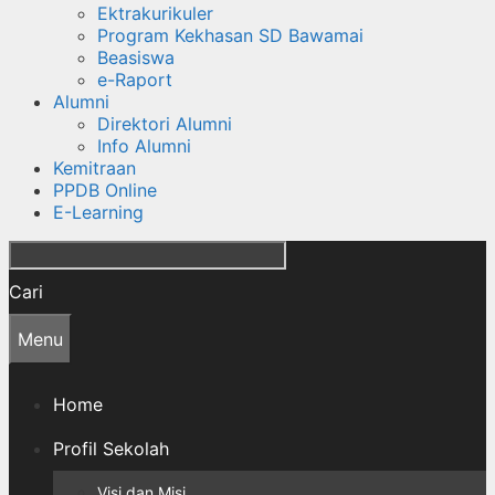
Ektrakurikuler
Program Kekhasan SD Bawamai
Beasiswa
e-Raport
Alumni
Direktori Alumni
Info Alumni
Kemitraan
PPDB Online
E-Learning
Cari
Menu
Home
Profil Sekolah
Visi dan Misi