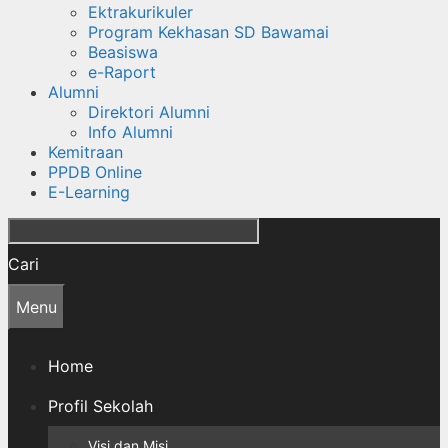
Ektrakurikuler
Program Kekhasan SD Bawamai
Beasiswa
e-Raport
Alumni
Direktori Alumni
Info Alumni
Kemitraan
PPDB Online
E-Learning
Cari
Menu
Home
Profil Sekolah
Visi dan Misi