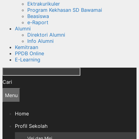
Ektrakurikuler
Program Kekhasan SD Bawamai
Beasiswa
e-Raport
Alumni
Direktori Alumni
Info Alumni
Kemitraan
PPDB Online
E-Learning
Cari
Menu
Home
Profil Sekolah
Visi dan Misi