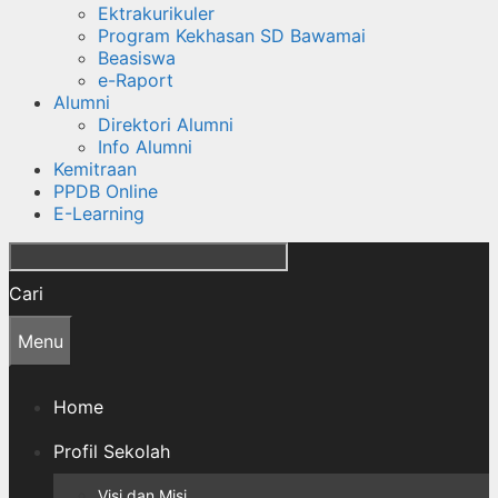
Ektrakurikuler
Program Kekhasan SD Bawamai
Beasiswa
e-Raport
Alumni
Direktori Alumni
Info Alumni
Kemitraan
PPDB Online
E-Learning
Cari
Menu
Home
Profil Sekolah
Visi dan Misi