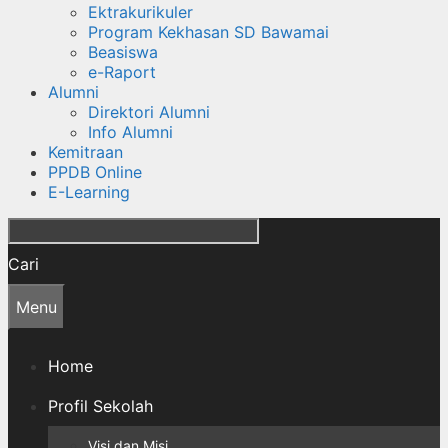
Ektrakurikuler
Program Kekhasan SD Bawamai
Beasiswa
e-Raport
Alumni
Direktori Alumni
Info Alumni
Kemitraan
PPDB Online
E-Learning
Cari
Menu
Home
Profil Sekolah
Visi dan Misi