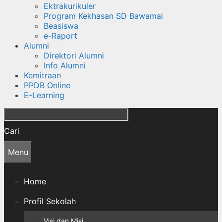
Ektrakurikuler
Program Kekhasan SD Bawamai
Beasiswa
e-Raport
Alumni
Direktori Alumni
Info Alumni
Kemitraan
PPDB Online
E-Learning
Cari
Menu
Home
Profil Sekolah
Visi dan Misi