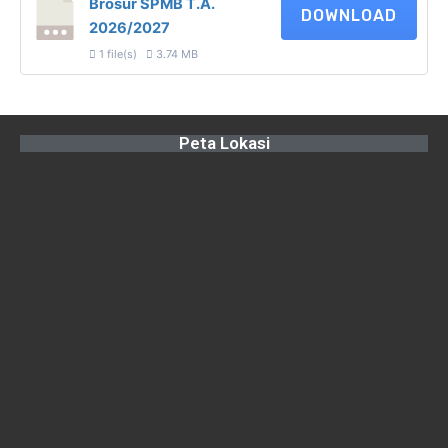
Brosur SPMB T.A.
DOWNLOAD
2026/2027
1 file(s)
3.74 MB
Peta Lokasi