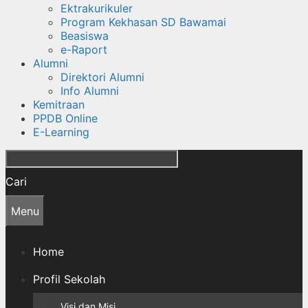
Ektrakurikuler
Program Kekhasan SD Bawamai
Beasiswa
e-Raport
Alumni
Direktori Alumni
Info Alumni
Kemitraan
PPDB Online
E-Learning
Cari
Menu
Home
Profil Sekolah
Visi dan Misi