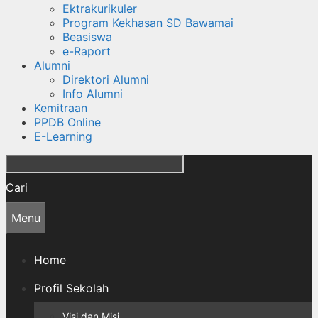
Ektrakurikuler
Program Kekhasan SD Bawamai
Beasiswa
e-Raport
Alumni
Direktori Alumni
Info Alumni
Kemitraan
PPDB Online
E-Learning
Cari
Menu
Home
Profil Sekolah
Visi dan Misi