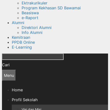
Ektrakurikuler
Program Kekhasan SD Bawamai
Beasiswa
e-Raport
Alumni
Direktori Alumni
Info Alumni
Kemitraan
PPDB Online
E-Learning
Cari
Menu
Home
Profil Sekolah
Visi dan Misi