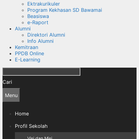
Ektrakurikuler
Program Kekhasan SD Bawamai
Beasiswa
e-Raport
Alumni
Direktori Alumni
Info Alumni
Kemitraan
PPDB Online
E-Learning
Cari
Menu
Home
Profil Sekolah
Visi dan Misi