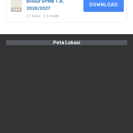
Brosur SPMB T.A.
DOWNLOAD
2026/2027
1 file(s)
3.74 MB
Peta Lokasi