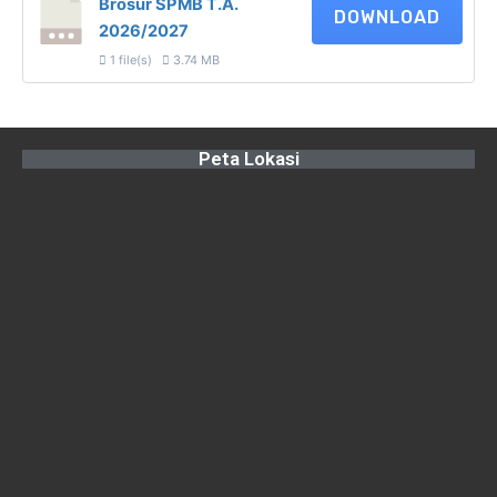
Brosur SPMB T.A.
DOWNLOAD
2026/2027
1 file(s)
3.74 MB
Peta Lokasi