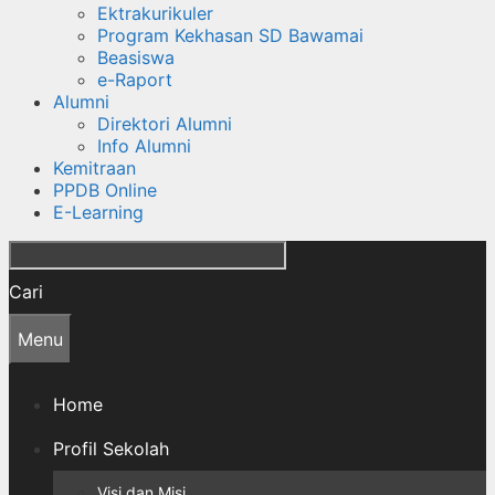
Ektrakurikuler
Program Kekhasan SD Bawamai
Beasiswa
e-Raport
Alumni
Direktori Alumni
Info Alumni
Kemitraan
PPDB Online
E-Learning
Cari
Menu
Home
Profil Sekolah
Visi dan Misi