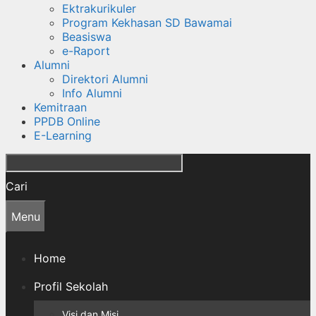
Ektrakurikuler
Program Kekhasan SD Bawamai
Beasiswa
e-Raport
Alumni
Direktori Alumni
Info Alumni
Kemitraan
PPDB Online
E-Learning
Cari
Menu
Home
Profil Sekolah
Visi dan Misi