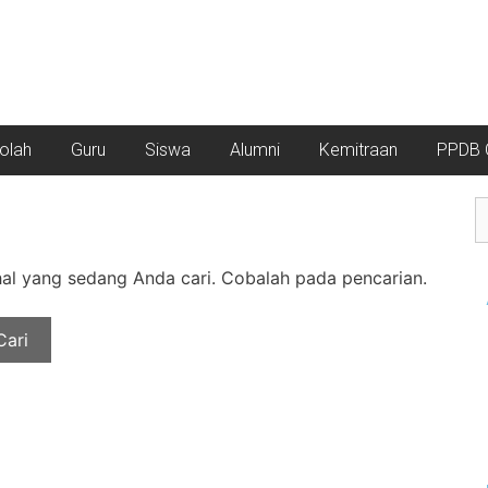
kolah
Guru
Siswa
Alumni
Kemitraan
PPDB O
l yang sedang Anda cari. Cobalah pada pencarian.