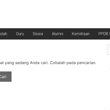
kolah
Guru
Siswa
Alumni
Kemitraan
PPDB O
l yang sedang Anda cari. Cobalah pada pencarian.