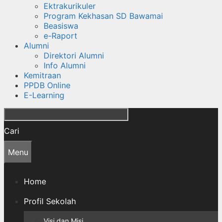
Ektrakurikuler
Program Kekhasan SD Bawamai
Beasiswa
e-Raport
Alumni
Direktori Alumni
Info Alumni
Kemitraan
PPDB Online
E-Learning
Cari
Menu
Home
Profil Sekolah
Visi dan Misi